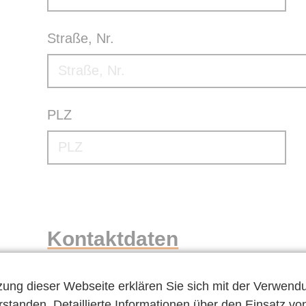
Straße, Nr.
PLZ
Kontaktdaten
zung dieser Webseite erklären Sie sich mit der Verwend
Pflichtfeld
Auf welchem Weg dürfen wir Sie 
standen. Detaillierte Informationen über den Einsatz vo