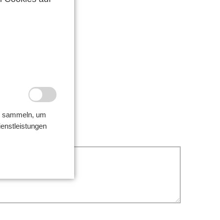
taktgrund
ir sammeln, um
ienstleistungen