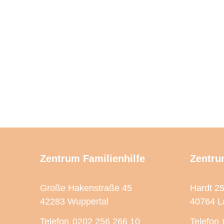
Zentrum Familienhilfe
Zentru
Große Hakenstraße 45
Hardt 2
42283 Wuppertal
40764 L
Telefon
0202 256 266 10
Telefon