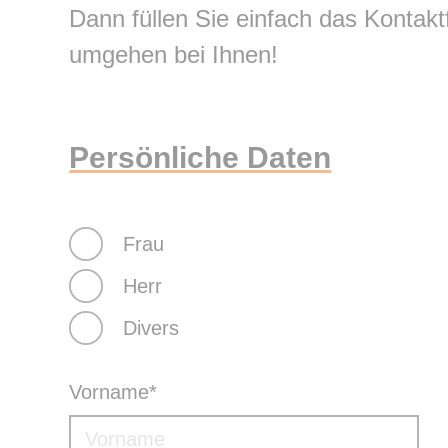
Dann füllen Sie einfach das Kontak
umgehen bei Ihnen!
Persönliche Daten
Frau
Herr
Divers
Pflichtfeld
Vorname
*