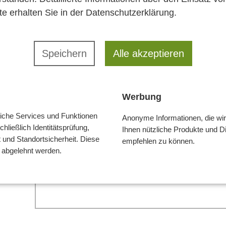
e erhalten Sie in der
Datenschutzerklärung
.
Telefon
E-Mail
Speichern
Alle akzeptieren
Werbung
Nennen Sie uns Ihren Kon
liche Services und Funktionen
Anonyme Informationen, die w
hließlich Identitätsprüfung,
Ihnen nützliche Produkte und D
t und Standortsicherheit. Diese
empfehlen zu können.
t abgelehnt werden.