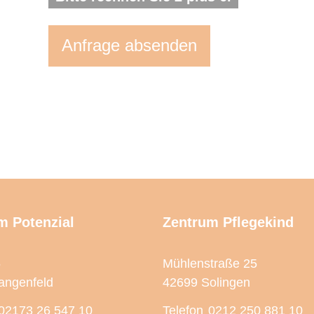
Anfrage absenden
m Potenzial
Zentrum Pflegekind
5
Mühlenstraße 25
angenfeld
42699 Solingen
02173 26 547 10
Telefon
0212 250 881 10