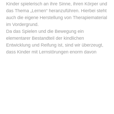
Kinder spielerisch an ihre Sinne, ihren Körper und
das Thema „Lernen“ heranzuführen. Hierbei steht
auch die eigene Herstellung von Therapiematerial
im Vordergrund.
Da das Spielen und die Bewegung ein
elementarer Bestandteil der kindlichen
Entwicklung und Reifung ist, sind wir überzeugt,
dass Kinder mit Lernstörungen enorm davon
profitieren können. Es steigert den Selbstwert,
erhöht die Kreativität und regt die Phantasie an.
Außerdem kann auf allen Sinnesebenen
gearbeitet und eine Vielzahl an neuen
Erfahrungen und Erkenntnissen gewonnen
werden.
Uns ist es sehr wichtig, die Interessen und
Ressourcen des Kindes in die Sitzungen
zu integrieren, unddie