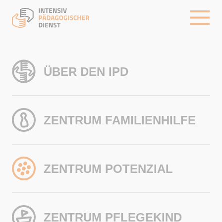
Navigation überspringen
Menü
Startseite
ÜBER DEN IPD
ZENTRUM FAMILIENHILFE
Geschäftsführung
Initiative
ZENTRUM POTENZIAL
Historie
Sozialpädagogische Familienhilfe
IPD Stiftung
Familientherapie
ZENTRUM PFLEGEKIND