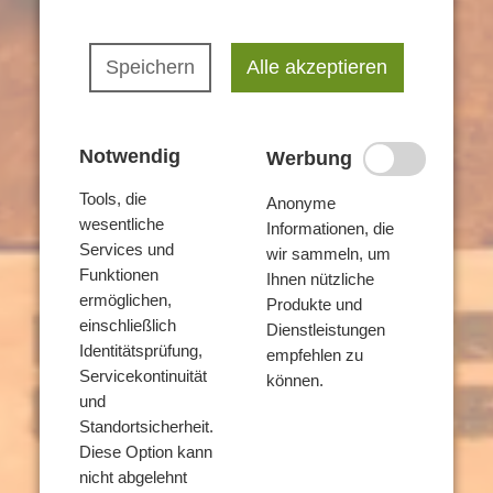
Auslagerung eines
Pflegekinderdienstes
Speichern
Alle akzeptieren
Pflegefamilie Plus
Beratungsangebote
Notwendig
Werbung
Tools, die
Spezifische Angebote
Anonyme
wesentliche
Informationen, die
Services und
Schulungen
wir sammeln, um
Funktionen
Ihnen nützliche
ermöglichen,
Produkte und
einschließlich
Dienstleistungen
Identitätsprüfung,
empfehlen zu
Servicekontinuität
können.
Team
und
Standortsicherheit.
Kontakt
Diese Option kann
nicht abgelehnt