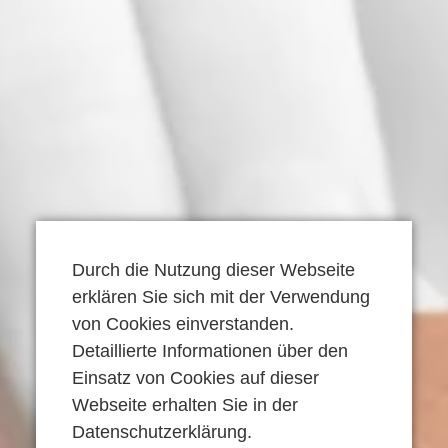
Voraussetzungen
Angebote
Leistungen
Teilnahmebedingungen
Verwaltung
Aufgaben
Beschwerde
Offene Sprechstunde
Inhouse Seminare
Team
…genauer betrachtet
Kontakt
Kontakt
Voraussetzungen
Anfahrt
Durch die Nutzung dieser Webseite
erklären Sie sich mit der Verwendung
Leistungen
Anfrage stellen
von Cookies einverstanden.
Aufgaben
Detaillierte Informationen über den
Einsatz von Cookies auf dieser
Webseite erhalten Sie in der
Datenschutzerklärung
.