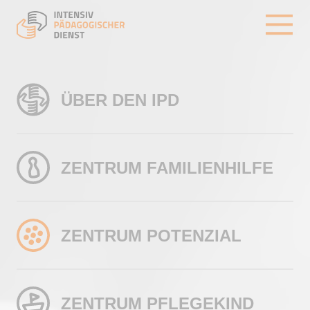
Navigation überspringen
Menü
Startseite
ÜBER DEN IPD
ZENTRUM FAMILIENHILFE
Geschäftsführung
Initiative
ZENTRUM POTENZIAL
Historie
Sozialpädagogische Familienhilfe
IPD Stiftung
Familientherapie
ZENTRUM PFLEGEKIND