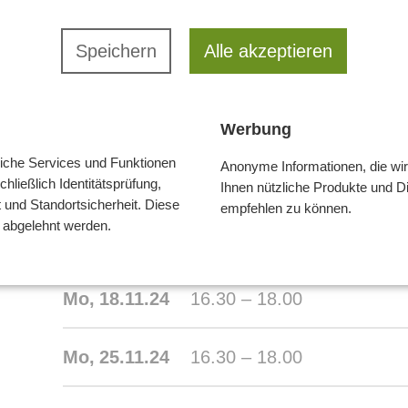
Termine
Speichern
Alle akzeptieren
Mo,
28.10.24
16.30 – 18.00
Werbung
liche Services und Funktionen
Anonyme Informationen, die w
Mo,
04.11.24
16.30 – 18.00
hließlich Identitätsprüfung,
Ihnen nützliche Produkte und D
t und Standortsicherheit. Diese
empfehlen zu können.
t abgelehnt werden.
Mo,
11.11.24
16.30 – 18.00
Mo,
18.11.24
16.30 – 18.00
Mo,
25.11.24
16.30 – 18.00