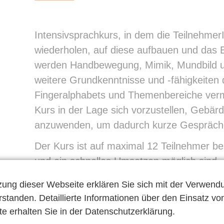
Intensivsprachkurs, in dem die Teilnehmer
wiederholen, auf diese aufbauen und das E
werden Handbewegung, Mimik, Mundbild 
weitere Grundkenntnisse und -fähigkeite
Fingeralphabets und Themenbereiche vermi
Kurs in der Lage sich vorzustellen, Gebär
anzuwenden, um dadurch kurze Gespräche
Der Kurs ist auf maximal 12 Teilnehmer bes
und ein schnelles Umsetzen möglich sind.
unmittelbar nach dem Kurs Material an di
zung dieser Webseite erklären Sie sich mit der Verwend
umzusetzen.
standen. Detaillierte Informationen über den Einsatz vo
e erhalten Sie in der
Datenschutzerklärung
.