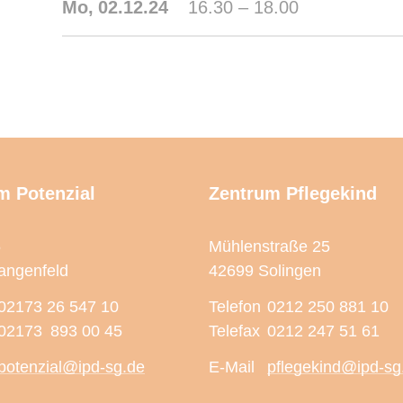
Mo,
02.12.24
16.30 – 18.00
m Potenzial
Zentrum Pflegekind
5
Mühlenstraße 25
angenfeld
42699 Solingen
02173 26 547 10
Telefon
0212 250 881 10
02173 893 00 45
Telefax
0212 247 51 61
potenzial@ipd-sg.de
E-Mail
pflegekind@ipd-sg