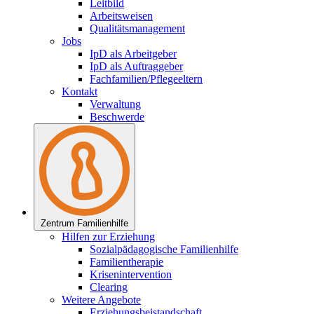
Leitbild
Arbeitsweisen
Qualitätsmanagement
Jobs
IpD als Arbeitgeber
IpD als Auftraggeber
Fachfamilien/Pflegeeltern
Kontakt
Verwaltung
Beschwerde
Zentrum Familienhilfe
Hilfen zur Erziehung
Sozialpädagogische Familienhilfe
Familientherapie
Krisenintervention
Clearing
Weitere Angebote
Erziehungsbeistandschaft