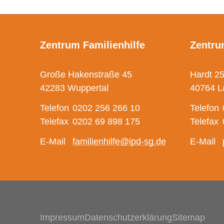
Zentrum Familienhilfe
Zentru
Große Hakenstraße 45
Hardt 2
42283 Wuppertal
40764 L
Telefon
0202 256 266 10
Telefon
Telefax
0202 69 898 175
Telefax
E-Mail
familienhilfe@ipd-sg.de
E-Mail
Navigation überspringen
Impressum
Datenschutzerklärung
Sitemap