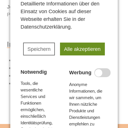
Voraussetzungen
Detaillierte Informationen über den
Angebote
Jelena Maslova
Einsatz von Cookies auf dieser
Leistungen
Pädagogin und Psychologin B.A.
Teilnahmebedingungen
Webseite erhalten Sie in der
Verwaltung
Datenschutzerklärung
.
Aufgaben
Beschwerde
Offene Sprechstunde
Inhalt
Speichern
Alle akzeptieren
Inhouse Seminare
Team
Mögliche Störungsbilder
…genauer betrachtet
Kontakt
Kontakt
Entstehung und Merkmale
Notwendig
Werbung
Voraussetzungen
Anfahrt
Auswirkung auf die Entwicklung
Stärkungsmöglichkeiten
Tools, die
Anonyme
Leistungen
Anfrage stellen
wesentliche
Informationen, die
Services und
wir sammeln, um
Aufgaben
Funktionen
Ihnen nützliche
ermöglichen,
Produkte und
einschließlich
Dienstleistungen
Identitätsprüfung,
empfehlen zu