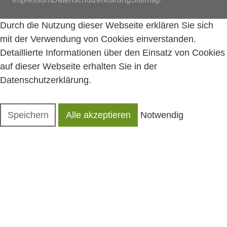
Durch die Nutzung dieser Webseite erklären Sie sich
mit der Verwendung von Cookies einverstanden.
Detaillierte Informationen über den Einsatz von Cookies
auf dieser Webseite erhalten Sie in der
Datenschutzerklärung
.
Speichern
Alle akzeptieren
Notwendig
Tools, die wesentliche Services und Funktionen
ermöglichen, einschließlich Identitätsprüfung,
Servicekontinuität und Standortsicherheit. Diese Option
kann nicht abgelehnt werden.
Werbung
Anonyme Informationen, die wir sammeln, um Ihnen
nützliche Produkte und Dienstleistungen empfehlen zu