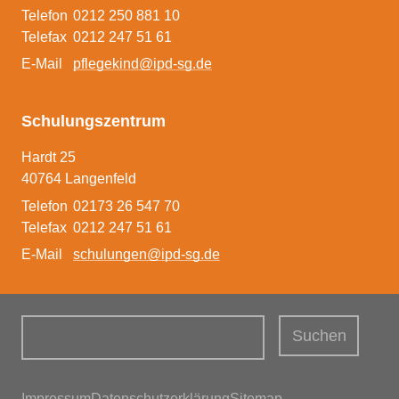
Telefon
0212 250 881 10
Pflegeeltern werden
Telefax
0212 247 51 61
E-Mail
pflegekind@ipd-sg.de
Schulungszentrum
Hardt 25
40764 Langenfeld
Telefon
02173 26 547 70
Telefax
0212 247 51 61
E-Mail
schulungen@ipd-sg.de
Suchbegriffe
Suchen
Navigation überspringen
Impressum
Datenschutzerklärung
Sitemap