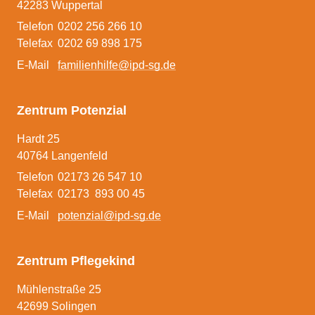
42283 Wuppertal
Auslagerung eines
Telefon
0202 256 266 10
Pflegekinderdienstes
Telefax
0202 69 898 175
E-Mail
familienhilfe@ipd-sg.de
Pflegefamilie Plus
Beratungsangebote
Zentrum Potenzial
Spezifische Angebote
Hardt 25
40764 Langenfeld
Schulungen
Telefon
02173 26 547 10
Telefax
02173 893 00 45
E-Mail
potenzial@ipd-sg.de
Team
Zentrum Pflegekind
Kontakt
Mühlenstraße 25
42699 Solingen