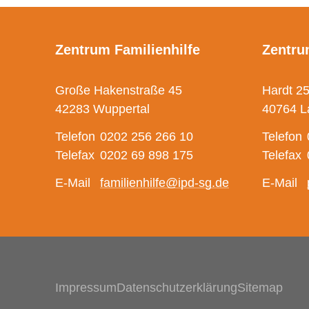
Zentrum Familienhilfe
Zentru
Große Hakenstraße 45
Hardt 2
42283 Wuppertal
40764 L
Telefon
0202 256 266 10
Telefon
Telefax
0202 69 898 175
Telefax
E-Mail
familienhilfe@ipd-sg.de
E-Mail
Navigation überspringen
Impressum
Datenschutzerklärung
Sitemap