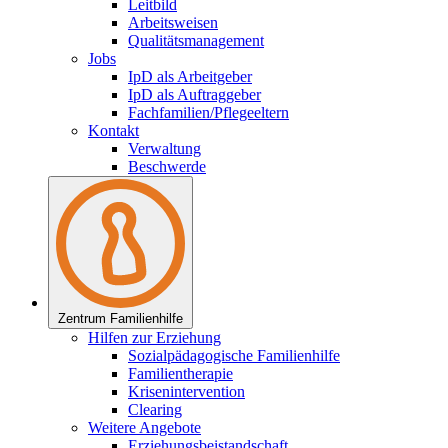
Leitbild
Arbeitsweisen
Qualitätsmanagement
Jobs
IpD als Arbeitgeber
IpD als Auftraggeber
Fachfamilien/Pflegeeltern
Kontakt
Verwaltung
Beschwerde
Zentrum Familienhilfe
Hilfen zur Erziehung
Sozialpädagogische Familienhilfe
Familientherapie
Krisenintervention
Clearing
Weitere Angebote
Erziehungsbeistandschaft