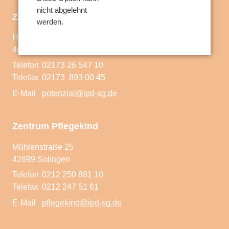
Auslagerung eines
nicht abgelehnt
Zentrum Potenzial
werden.
Pflegekinderdienstes
Hardt 25
Pflegefamilie Plus
40764 Langenfeld
Telefon
02173 26 547 10
Beratungsangebote
Telefax
02173 893 00 45
E-Mail
potenzial@ipd-sg.de
Spezifische Angebote
Schulungen
Zentrum Pflegekind
Mühlenstraße 25
42699 Solingen
Telefon
0212 250 881 10
Team
Telefax
0212 247 51 61
Kontakt
E-Mail
pflegekind@ipd-sg.de