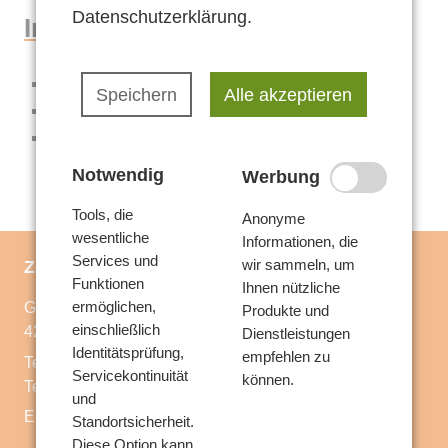
Voraussetzungen
Datenschutzerklärung
.
Angebote
Inhalt
Leistungen
Teilnahmebedingungen
Verwaltung
Sprachentwicklung
Speichern
Alle akzeptieren
Aufgaben
Störungsbilder
Beschwerde
Möglichkeiten der Sprachförderung
Offene Sprechstunde
Inhouse Seminare
Notwendig
Werbung
Team
…genauer betrachtet
Tools, die
Kontakt
Anonyme
Kontakt
wesentliche
Informationen, die
Voraussetzungen
Services und
Anfahrt
wir sammeln, um
Zentrum Familienhilfe
Funktionen
Ihnen nützliche
Leistungen
Anfrage stellen
ermöglichen,
Große Hakenstraße 45
Produkte und
einschließlich
42283 Wuppertal
Dienstleistungen
Aufgaben
Identitätsprüfung,
empfehlen zu
Telefon
0202 256 266 10
Servicekontinuität
können.
Telefax
0202 69 898 175
und
E-Mail
familienhilfe@ipd-sg.de
Standortsicherheit.
Diese Option kann