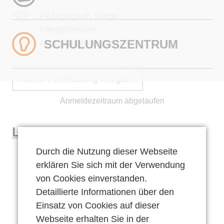
Krisenintervention
Institutionen
Pädagogisch Tätige
Clearing
Familien
Pflegefamilien
Ziele
SCHULUNGS­ZENTRUM
Alltagsbegleiter:innen
… genauer betrachtet
Leitbild
Voraussetzungen
Keine Anmeldung möglich
Arbeitsweisen
Erziehungsbeistandschaft
Bedeutung & Zielsetzung
Leistungen
Anmeldezeitraum abgelaufen
Qualitätsmanagement
Qualifizierung
Arbeitsweise
Aufgaben
Fachtage
Leitung
Angebot
Team
Impulsschulungen
Durch die Nutzung dieser Webseite
Ronja Schmidt
IpD als Arbeitgeber
Kontakt
erklären Sie sich mit der Verwendung
Persönliche Entwicklung
Neurolinguistin M.Sc.
von Cookies einverstanden.
…genauer betrachtet
IpD als Auftraggeber
Zielsetzung
Detaillierte Informationen über den
Angebote für Pflegefamilien
Anfrage stellen
Ziele
Einsatz von Cookies auf dieser
Fachfamilien/Pflegeeltern
Arbeitsweise
Webseite erhalten Sie in der