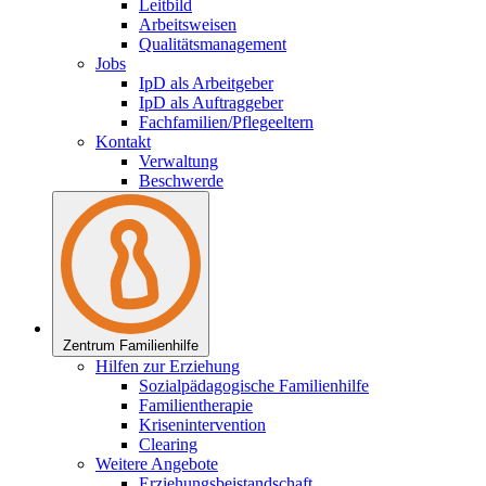
Leitbild
Arbeitsweisen
Qualitätsmanagement
Jobs
IpD als Arbeitgeber
IpD als Auftraggeber
Fachfamilien/Pflegeeltern
Kontakt
Verwaltung
Beschwerde
Zentrum Familienhilfe
Hilfen zur Erziehung
Sozialpädagogische Familienhilfe
Familientherapie
Krisenintervention
Clearing
Weitere Angebote
Erziehungsbeistandschaft