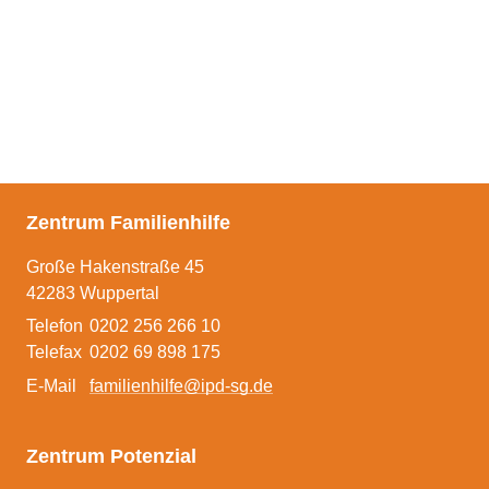
Auslagerung eines
Pflegekinderdienstes
Pflegefamilie Plus
Beratungsangebote
Spezifische Angebote
Zentrum Familienhilfe
Schulungen
Große Hakenstraße 45
42283 Wuppertal
Telefon
0202 256 266 10
Telefax
0202 69 898 175
Team
E-Mail
familienhilfe@ipd-sg.de
Kontakt
Zentrum Potenzial