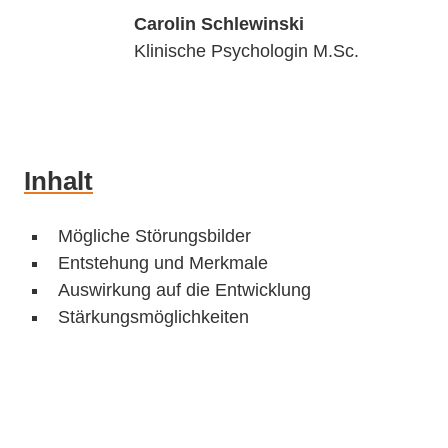
Voraussetzungen
Angebote
Carolin Schlewinski
Leistungen
Klinische Psychologin M.Sc.
Teilnahmebedingungen
Verwaltung
Aufgaben
Beschwerde
Offene Sprechstunde
Inhouse Seminare
Inhalt
Team
…genauer betrachtet
Kontakt
Kontakt
Mögliche Störungsbilder
Voraussetzungen
Entstehung und Merkmale
Anfahrt
Auswirkung auf die Entwicklung
Leistungen
Anfrage stellen
Stärkungsmöglichkeiten
Aufgaben