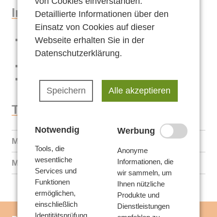
von Cookies einverstanden.
Voraussetzungen
Inhalt
Angebote
Detaillierte Informationen über den
Leistungen
Einsatz von Cookies auf dieser
Teilnahmebedingungen
Verwaltung
andere Lebenswelten erkennen und
Webseite erhalten Sie in der
Aufgaben
verstehen
Datenschutzerklärung
.
Beschwerde
herausforderndes Verhalten minimieren
Offene Sprechstunde
Fallbesprechungen
Inhouse Seminare
Team
Speichern
Alle akzeptieren
…genauer betrachtet
Kontakt
Termine
Kontakt
Voraussetzungen
Anfahrt
Notwendig
Werbung
Mi,
16.08.23
16.00 – 19.30
Leistungen
Anfrage stellen
Tools, die
Anonyme
wesentliche
Informationen, die
Mi,
23.08.23
16.00 – 19.30
Aufgaben
Services und
wir sammeln, um
Funktionen
Ihnen nützliche
ermöglichen,
Produkte und
einschließlich
Dienstleistungen
Identitätsprüfung,