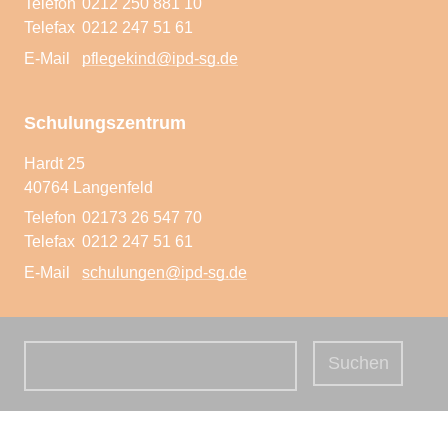
Telefon
0212 250 881 10
Pflegeeltern werden
Telefax
0212 247 51 61
E-Mail
pflegekind@ipd-sg.de
Schulungszentrum
Hardt 25
40764 Langenfeld
Telefon
02173 26 547 70
Telefax
0212 247 51 61
E-Mail
schulungen@ipd-sg.de
Suchbegriffe
Suchen
Navigation überspringen
Impressum
Datenschutzerklärung
Sitemap