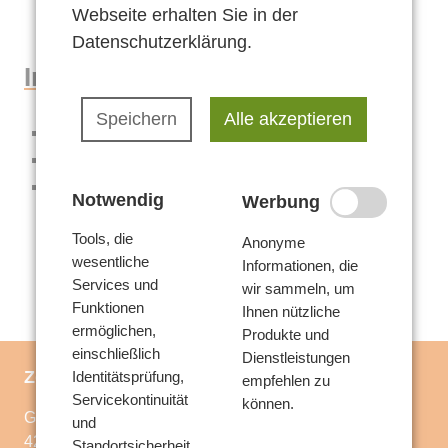
Voraussetzungen
Webseite erhalten Sie in der
Angebote
Datenschutzerklärung
.
Leistungen
Teilnahmebedingungen
Inhalt
Verwaltung
Aufgaben
Speichern
Alle akzeptieren
Beschwerde
Hintergründe
Offene Sprechstunde
Wahrnehmung von Stressoren
Inhouse Seminare
Team
Symptomatik bei Kindern und Jugendlichen
Notwendig
Werbung
…genauer betrachtet
Kontakt
Kontakt
Tools, die
Anonyme
Voraussetzungen
wesentliche
Anfahrt
Informationen, die
Services und
wir sammeln, um
Leistungen
Anfrage stellen
Funktionen
Ihnen nützliche
ermöglichen,
Produkte und
Aufgaben
einschließlich
Dienstleistungen
Zentrum Familienhilfe
Identitätsprüfung,
empfehlen zu
Servicekontinuität
können.
Große Hakenstraße 45
und
42283 Wuppertal
Standortsicherheit.