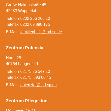
Auslagerung eines
Große Hakenstraße 45
42283 Wuppertal
Pflegekinderdienstes
Telefon
0202 256 266 10
Pflegefamilie Plus
Telefax
0202 69 898 175
E-Mail
familienhilfe@ipd-sg.de
Beratungsangebote
Spezifische Angebote
Zentrum Potenzial
Schulungen
Hardt 25
40764 Langenfeld
Telefon
02173 26 547 10
Telefax
02173 893 00 45
E-Mail
potenzial@ipd-sg.de
Team
Kontakt
Zentrum Pflegekind
Mühlenstraße 25