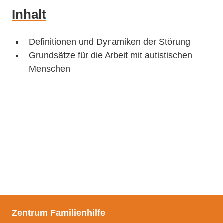
Voraussetzungen
Angebote
Inhalt
Leistungen
Teilnahmebedingungen
Verwaltung
Definitionen und Dynamiken der Störung
Aufgaben
Grundsätze für die Arbeit mit autistischen
Beschwerde
Offene Sprechstunde
Menschen
Inhouse Seminare
Team
…genauer betrachtet
Kontakt
Kontakt
Voraussetzungen
Anfahrt
Leistungen
Anfrage stellen
Aufgaben
Zentrum Familienhilfe