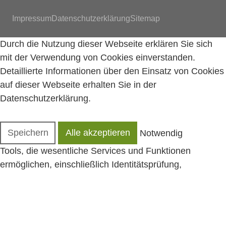
Navigation überspringen
Impressum
Datenschutzerklärung
Sitemap
Durch die Nutzung dieser Webseite erklären Sie sich
mit der Verwendung von Cookies einverstanden.
Detaillierte Informationen über den Einsatz von Cookies
auf dieser Webseite erhalten Sie in der
Datenschutzerklärung
.
Speichern
Alle akzeptieren
Notwendig
Tools, die wesentliche Services und Funktionen
ermöglichen, einschließlich Identitätsprüfung,
Servicekontinuität und Standortsicherheit. Diese Option
kann nicht abgelehnt werden.
Werbung
Anonyme Informationen, die wir sammeln, um Ihnen