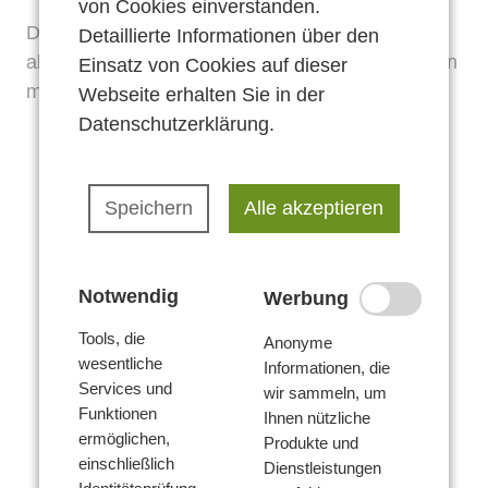
Voraussetzungen
von Cookies einverstanden.
Angebote
Die Anmeldefrist für diesen Anlass ist bereits
Detaillierte Informationen über den
Leistungen
Teilnahmebedingungen
abgelaufen. Es können leider keine Anmeldungen
Einsatz von Cookies auf dieser
Verwaltung
mehr entgegengenommen werden.
Webseite erhalten Sie in der
Aufgaben
Datenschutzerklärung
.
Beschwerde
Offene Sprechstunde
Inhouse Seminare
Team
Speichern
Alle akzeptieren
…genauer betrachtet
Kontakt
Kontakt
Voraussetzungen
Anfahrt
Notwendig
Werbung
Leistungen
Anfrage stellen
Tools, die
Anonyme
wesentliche
Informationen, die
Aufgaben
Services und
wir sammeln, um
Funktionen
Ihnen nützliche
ermöglichen,
Produkte und
einschließlich
Dienstleistungen