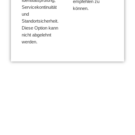
Identitätsprüfung,
empfehlen zu
Auslagerung eines
Servicekontinuität
können.
Pflegekinderdienstes
und
Standortsicherheit.
Pflegefamilie Plus
Diese Option kann
nicht abgelehnt
Beratungsangebote
werden.
Spezifische Angebote
Schulungen
Team
Kontakt