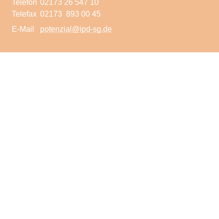
Telefon
02173 26 547 10
Telefax
02173 893 00 45
E-Mail
potenzial@ipd-sg.de
Zentrum Pflegekind
Mühlenstraße 25
42699 Solingen
Telefon
0212 250 881 10
Telefax
0212 247 51 61
E-Mail
pflegekind@ipd-sg.de
Schulungszentrum
Hardt 25
40764 Langenfeld
Telefon
02173 26 547 70