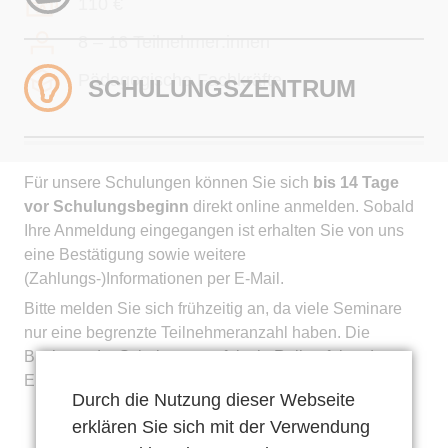
Krisenintervention
110 €
Institutionen
8 – 16 Teilnehmer:innen
Clearing
Familien
Ziele
Pädagogische Fachkräfte
SCHULUNGS­ZENTRUM
… genauer betrachtet
Leitbild
Voraussetzungen
Arbeitsweisen
Erziehungsbeistandschaft
Bedeutung & Zielsetzung
Für unsere Schulungen können Sie sich
bis 14 Tage
Leistungen
Qualitätsmanagement
Qualifizierung
vor Schulungsbeginn
direkt online anmelden. Sobald
Arbeitsweise
Ihre Anmeldung eingegangen ist erhalten Sie von uns
Aufgaben
Fachtage
eine Bestätigung sowie weitere
Angebot
(Zahlungs-)Informationen per E-Mail.
Team
Impulsschulungen
Bitte melden Sie sich frühzeitig an, da viele Seminare
IpD als Arbeitgeber
Kontakt
nur eine begrenzte Teilnehmeranzahl haben. Die
Persönliche Entwicklung
Buchung der Schulungen erfolgt in Reihenfolge des
…genauer betrachtet
IpD als Auftraggeber
Zielsetzung
Eingangs der Anmeldungen.
Angebote für Pflegefamilien
Durch die Nutzung dieser Webseite
Anfrage stellen
Ziele
Fachfamilien/Pflegeeltern
Arbeitsweise
erklären Sie sich mit der Verwendung